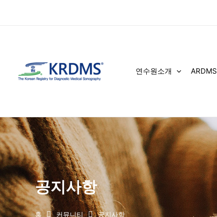
콘
텐
츠
로
건
너
연수원소개
ARDMS
뛰
기
공지사항
홈
커뮤니티
공지사항