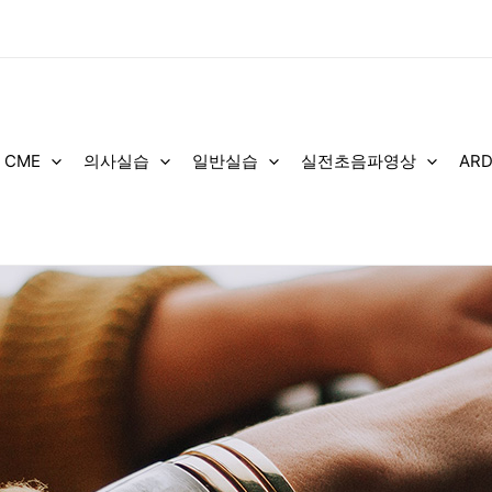
 CME
의사실습
일반실습
실전초음파영상
AR