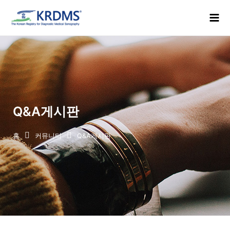
콘
Mai
텐
Men
츠
로
건
너
뛰
기
Q&A게시판
홈
커뮤니티
Q&A게시판