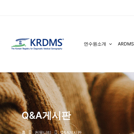
콘
텐
츠
로
건
너
연수원소개
ARDMS
뛰
기
Q&A게시판
홈
커뮤니티
Q&A게시판