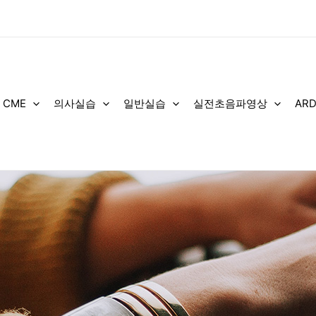
 CME
의사실습
일반실습
실전초음파영상
AR