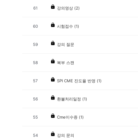
61
강의영상
(2)
60
시험접수
(1)
59
강의 질문
58
복부 스캔
57
SPI CME 진도율 반영
(1)
56
환불처리일정
(1)
55
Cme이수증
(1)
54
강의 문의