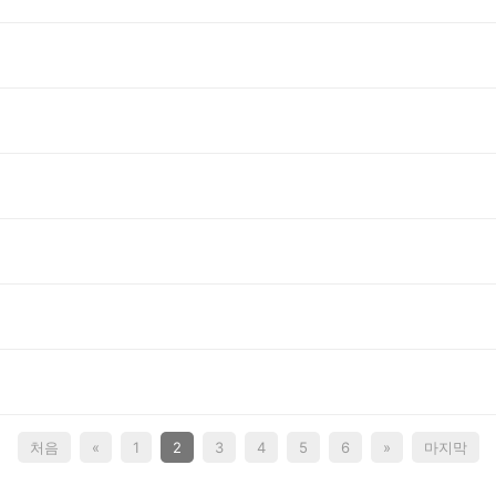
처음
«
1
2
3
4
5
6
»
마지막