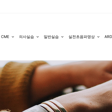
 CME
의사실습
일반실습
실전초음파영상
AR