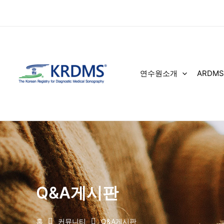
콘
텐
츠
로
건
너
연수원소개
ARDMS
뛰
기
Q&A게시판
홈
커뮤니티
Q&A게시판