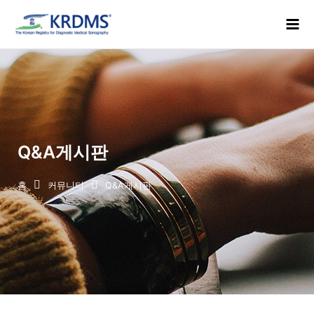
콘
Mai
텐
Men
츠
로
건
너
뛰
기
Q&A게시판
홈
커뮤니티
Q&A게시판